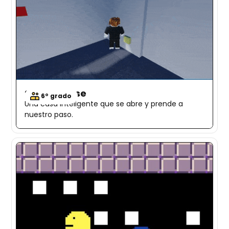
Smart house
6º grado
Una casa inteligente que se abre y prende a
nuestro paso.