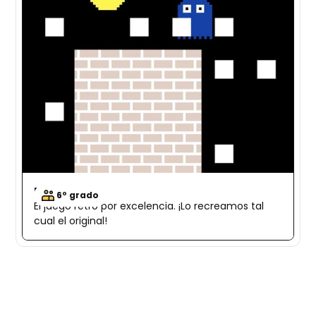
Pacman
6º grado
El juego retro por excelencia. ¡Lo recreamos tal
cual el original!