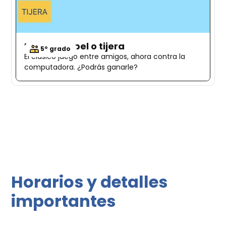
Piedra, papel o tijera
5º grado
El clásico juego entre amigos, ahora contra la
computadora. ¿Podrás ganarle?
Horarios y detalles
importantes