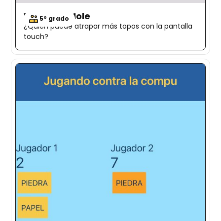
Whac-A-Mole
5º grado
¿Quién puede atrapar más topos con la pantalla
touch?