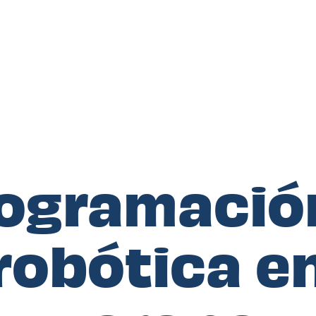
ogramació
robótica e