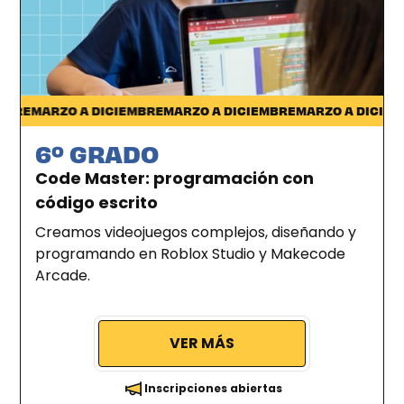
Ciudad de la Costa
RE
MARZO A DICIEMBRE
MARZO A DICIEMBRE
MARZO A DICIEMBR
6º GRADO
Code Master: programación con
código escrito
Creamos videojuegos complejos, diseñando y
programando en Roblox Studio y Makecode
Arcade.
VER MÁS
Inscripciones abiertas