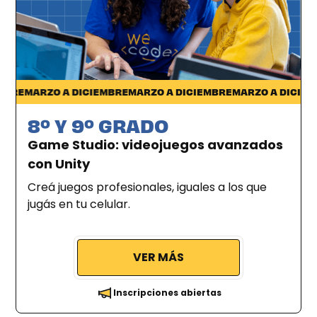
Ciudad de la Costa
RE
MARZO A DICIEMBRE
MARZO A DICIEMBRE
MARZO A DICIEMBR
8º Y 9º GRADO
Game Studio: videojuegos avanzados
con Unity
Creá juegos profesionales, iguales a los que
jugás en tu celular.
VER MÁS
Inscripciones abiertas