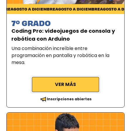
Pocitos
RE
AGOSTO A DICIEMBRE
AGOSTO A DICIEMBRE
AGOSTO A DICIEM
7º GRADO
Coding Pro: videojuegos de consola y
robótica con Arduino
Una combinación increíble entre
programación en pantalla y robótica en la
mesa.
VER MÁS
Inscripciones abiertas