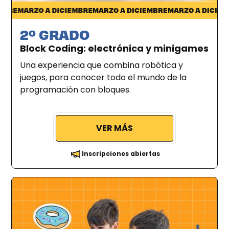
Ciudad de la Costa
RE
MARZO A DICIEMBRE
MARZO A DICIEMBRE
MARZO A DICIEMBR
2º GRADO
Block Coding: electrónica y minigames
Una experiencia que combina robótica y
juegos, para conocer todo el mundo de la
programación con bloques.
VER MÁS
Inscripciones abiertas