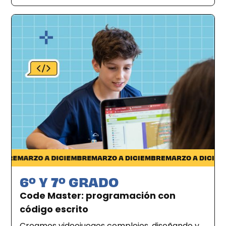
Desde casa
RE
MARZO A DICIEMBRE
MARZO A DICIEMBRE
MARZO A DICIEMBR
6º Y 7º GRADO
Code Master: programación con
código escrito
Creamos videojuegos complejos, diseñando y