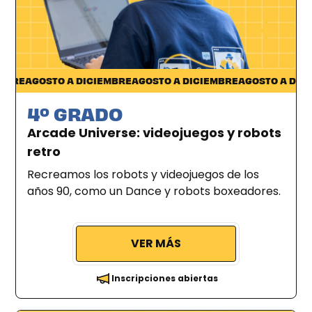
Pocitos
RE
AGOSTO A DICIEMBRE
AGOSTO A DICIEMBRE
AGOSTO A DICIEM
4º GRADO
Arcade Universe: videojuegos y robots
retro
Recreamos los robots y videojuegos de los
años 90, como un Dance y robots boxeadores.
VER MÁS
Inscripciones abiertas