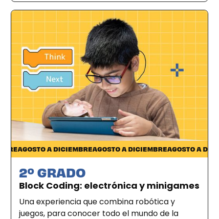
Pocitos
RE
AGOSTO A DICIEMBRE
AGOSTO A DICIEMBRE
AGOSTO A DICIEM
2º GRADO
Block Coding: electrónica y minigames
Una experiencia que combina robótica y
juegos, para conocer todo el mundo de la