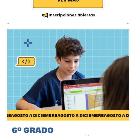
Inscripciones abiertas
Pocitos
RE
AGOSTO A DICIEMBRE
AGOSTO A DICIEMBRE
AGOSTO A DICIEM
6º GRADO