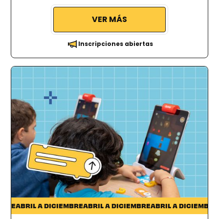
VER MÁS
Inscripciones abiertas
Pocitos
RE
ABRIL A DICIEMBRE
ABRIL A DICIEMBRE
ABRIL A DICIEMBRE
ABR