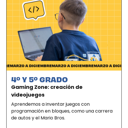
Desde casa
RE
MARZO A DICIEMBRE
MARZO A DICIEMBRE
MARZO A DICIEMBR
4º Y 5º GRADO
Gaming Zone: creación de
videojuegos
Aprendemos a inventar juegos con
programación en bloques, como una carrera
de autos y el Mario Bros.