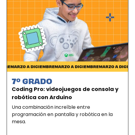
Ciudad de la Costa
RE
MARZO A DICIEMBRE
MARZO A DICIEMBRE
MARZO A DICIEMBR
7º GRADO
Coding Pro: videojuegos de consola y
robótica con Arduino
Una combinación increíble entre
programación en pantalla y robótica en la
mesa.