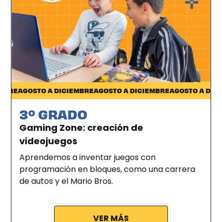
Pocitos
RE
AGOSTO A DICIEMBRE
AGOSTO A DICIEMBRE
AGOSTO A DICIEM
3º GRADO
Gaming Zone: creación de
videojuegos
Aprendemos a inventar juegos con
programación en bloques, como una carrera
de autos y el Mario Bros.
VER MÁS