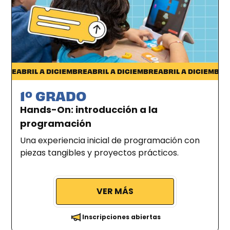
Ciudad de la Costa
RE
ABRIL A DICIEMBRE
ABRIL A DICIEMBRE
ABRIL A DICIEMBRE
ABR
1º GRADO
Hands-On: introducción a la
programación
Una experiencia inicial de programación con
piezas tangibles y proyectos prácticos.
VER MÁS
Inscripciones abiertas