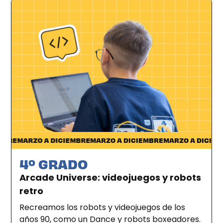
Ciudad de la Costa
RE
MARZO A DICIEMBRE
MARZO A DICIEMBRE
MARZO A DICIEMBR
4º GRADO
Arcade Universe: videojuegos y robots
retro
Recreamos los robots y videojuegos de los
años 90, como un Dance y robots boxeadores.