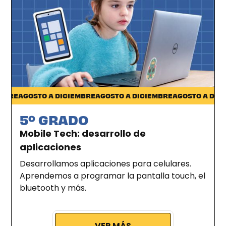
Ciudad de la Costa
RE
AGOSTO A DICIEMBRE
AGOSTO A DICIEMBRE
AGOSTO A DICIEM
5º GRADO
Mobile Tech: desarrollo de
aplicaciones
Desarrollamos aplicaciones para celulares.
Aprendemos a programar la pantalla touch, el
bluetooth y más.
VER MÁS