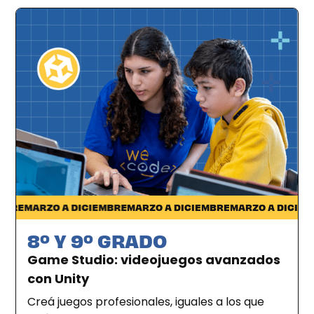
Desde casa
RE
MARZO A DICIEMBRE
MARZO A DICIEMBRE
MARZO A DICIEMBR
8º Y 9º GRADO
Game Studio: videojuegos avanzados
con Unity
Creá juegos profesionales, iguales a los que